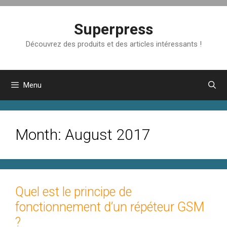
Skip
to
Superpress
content
Découvrez des produits et des articles intéressants !
Menu
Month:
August 2017
Quel est le principe de
fonctionnement d’un répéteur GSM
?