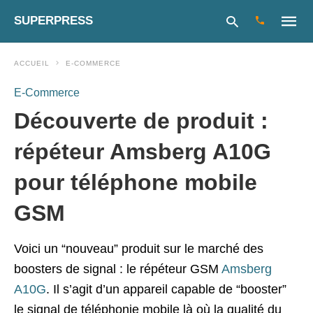
SUPERPRESS
ACCUEIL
E-COMMERCE
E-Commerce
Type
Découverte de produit :
your
search
query
répéteur Amsberg A10G
and
hit
pour téléphone mobile
enter:
GSM
Voici un “nouveau” produit sur le marché des
boosters de signal : le répéteur GSM
Amsberg
A10G
. Il s’agit d’un appareil capable de “booster”
le signal de téléphonie mobile là où la qualité du