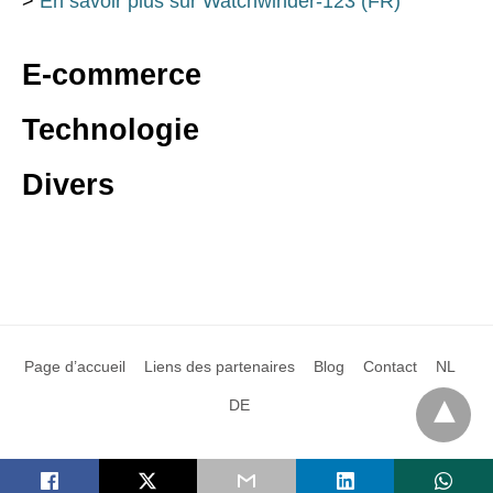
>
En savoir plus sur Watchwinder-123 (FR)
E-commerce
Technologie
Divers
Page d’accueil
Liens des partenaires
Blog
Contact
NL
DE
Tous droits réservés par Superpress 2018
Voir la version 'desktop'