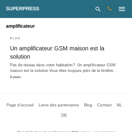
SUPERPRESS
amplificateur
BLOG
Type
Un amplificateur GSM maison est la
your
search
solution
query
and
Pas de réseau dans votre habitation? Un amplificateur GSM
hit
maison est la solution Vous êtes toujours près de la fenêtre…
enter:
9 years
Page d’accueil
Liens des partenaires
Blog
Contact
NL
DE