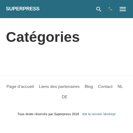
SUPERPRESS
Catégories
Type
your
search
query
and
hit
enter:
Page d’accueil
Liens des partenaires
Blog
Contact
NL
DE
Tous droits réservés par Superpress 2018
Voir la version 'desktop'